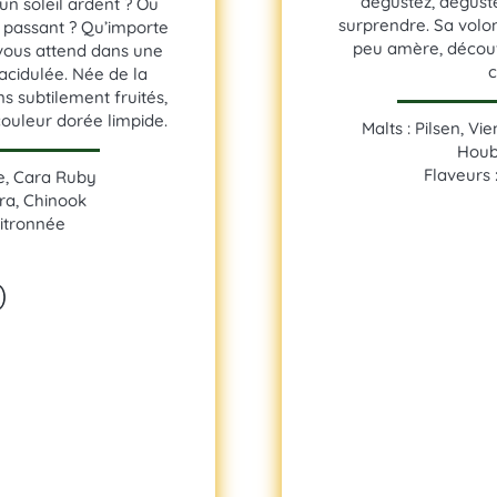
dégustez, déguste
 un soleil ardent ? Ou
surprendre. Sa volont
r passant ? Qu’importe
peu amère, décou
 vous attend dans une
c
cidulée. Née de la
s subtilement fruités,
ouleur dorée limpide.
Malts : Pilsen, Vi
Houb
Flaveurs 
ne, Cara Ruby
ra, Chinook
Citronnée
%