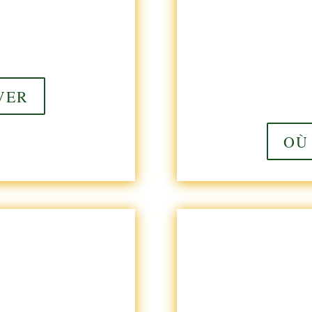
VER
OÙ