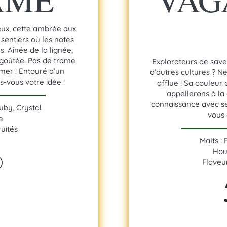
eux, cette ambrée aux
sentiers où les notes
 Aînée de la lignée,
goûtée. Pas de trame
Explorateurs de saveu
rmer ! Entouré d’un
d’autres cultures ? N
-vous votre idée !
afflue ! Sa couleur
appellerons à la
connaissance avec se
Ruby, Crystal
vous 
e
uités
%
Malts :
Hou
Flaveu