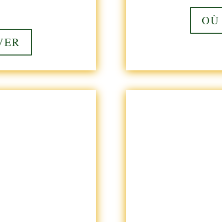
OÙ
VER