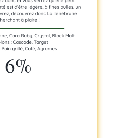
z donc et vous verrez qu’elle peut
é est d’être légère, à fines bulles, un
vrez, découvrez donc La Ténébrune
herchant à plaire !
enne, Cara Ruby, Crystal, Black Malt
lons : Cascade, Target
: Pain grillé, Café, Agrumes
6%